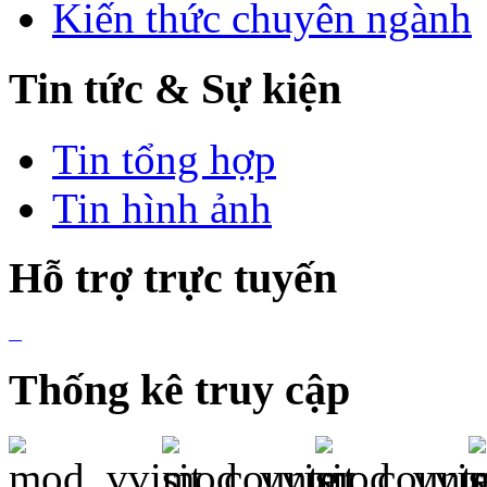
Kiến thức chuyên ngành
KHÁCH SẠN TÂN MỸ
ÐÌNH
Tin tức & Sự kiện
KHÁCH SẠN HOÀNG GIA
HUY
KHÁCH SẠN GIA HUY
Tin tổng hợp
KHÁCH SẠN HOÀNG VI
Tin hình ảnh
J20 KDC HIMLAM
Q41-42 KDC HIMLAM
Hỗ trợ trực tuyến
KHÁCH SẠN HƯNG
VƯỢNG 2
KHÁCH SẠN KIẾN VÀNG
KHÁCH SẠN BIỂN ÐEN
Thống kê truy cập
KHÁCH SẠN HOÀNG
LIÊN
KHÁCH SẠN ỐC ĐẢO