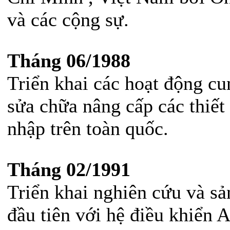
và các cộng sự.
Khách sạn Thống Nhất -
Quảng Ninh
Khách sạn Vân Hải -
QuảngNinh
Tháng 06/1988
Tổng công ty Xây Dựng số 5
Triển khai các hoạt động cu
Khách sạn Queen - Ðà Nẵng
sửa chữa nâng cấp các thiết
Khách sạn Ðông Duong
Khách sạn Thảo Nguyên
nhập trên toàn quốc.
Khách sạn Asia - Hu?
Khách sạn Canary Resort
Tháng 02/1991
Bệnh Viện Bình An
Triển khai nghiên cứu và s
đầu tiên với hệ điều khiển 