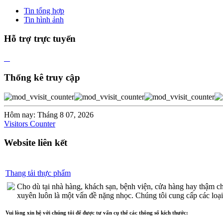
KHÁCH SẠN HỒNG
Tin tổng hợp
NGỌC CHÂU Á
Tin hình ảnh
KHÁCH SẠN TÂN MỸ
ÐÌNH
Hỗ trợ trực tuyến
KHÁCH SẠN HOÀNG GIA
HUY
Thống kê truy cập
KHÁCH SẠN GIA HUY
KHÁCH SẠN HOÀNG VI
J20 KDC HIMLAM
Hôm nay: Tháng 8 07, 2026
Visitors Counter
Q41-42 KDC HIMLAM
Website liên kết
KHÁCH SẠN HƯNG
VƯỢNG 2
Thang tải thực phẩm
KHÁCH SẠN KIẾN VÀNG
Cho dù tại nhà hàng, khách sạn, bệnh viện, cửa hàng hay thậm chí
KHÁCH SẠN BIỂN ÐEN
xuyên luôn là một vấn đề nặng nhọc. Chúng tôi cung cấp các loại 
KHÁCH SẠN HOÀNG
Vui lòng xin hệ với chúng tôi để được tư vấn cụ thể các thông số kích thước:
LIÊN