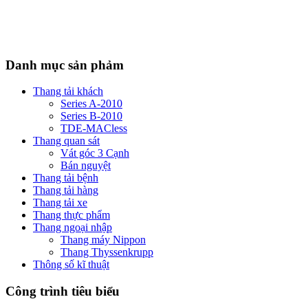
Danh mục sản phảm
Thang tải khách
Series A-2010
Series B-2010
TDE-MACless
Thang quan sát
Vát góc 3 Cạnh
Bán nguyệt
Thang tải bệnh
Thang tải hàng
Thang tải xe
Thang thực phẩm
Thang ngoại nhập
Thang máy Nippon
Thang Thyssenkrupp
Thông số kĩ thuật
Công trình tiêu biểu