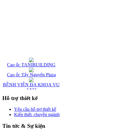
Cao ốc TANIBUILDING
Cao ốc Tây Nguyên Plaza
BỆNH VIỆN ÐA KHOA VU
ANH
CAO ỐC M.STAR
Hỗ trợ thiết kế
BUILDING
Yêu cầu hỗ trợ thiết kế
KHÁCH SẠN LAN LAN 2
Kiến thức chuyên ngành
KHÁCH SAN NHẬT HẠ1
Tin tức & Sự kiện