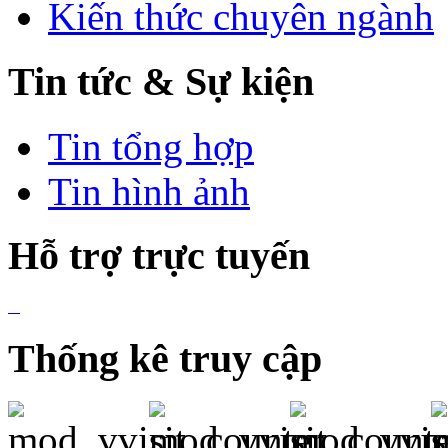
Kiến thức chuyên ngành
NGỌC CHÂU Á
KHÁCH SẠN TÂN MỸ
ÐÌNH
Tin tức & Sự kiện
KHÁCH SẠN HOÀNG GIA
HUY
Tin tổng hợp
KHÁCH SẠN GIA HUY
Tin hình ảnh
KHÁCH SẠN HOÀNG VI
J20 KDC HIMLAM
Hỗ trợ trực tuyến
Q41-42 KDC HIMLAM
KHÁCH SẠN HƯNG
VƯỢNG 2
KHÁCH SẠN KIẾN VÀNG
Thống kê truy cập
KHÁCH SẠN BIỂN ÐEN
KHÁCH SẠN HOÀNG
LIÊN