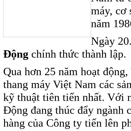
Khách sạn Thành Long -
máy, cơ 
Quảng Ninh
Khách sạn Thống Nhất -
năm 198
Quảng Ninh
Khách sạn Vân Hải -
Ngày 20
QuảngNinh
Tổng công ty Xây Dựng số 5
Động
chính thức thành lập.
Khách sạn Queen - Ðà Nẵng
Qua hơn 25 năm hoạt động,
Khách sạn Ðông Duong
Khách sạn Thảo Nguyên
thang máy Việt Nam các sả
Khách sạn Asia - Hu?
kỹ thuật tiên tiến nhất. Vớ
Khách sạn Canary Resort
Động đang thúc đẩy ngành 
Bệnh Viện Bình An
hàng của Công ty tiến lên ph