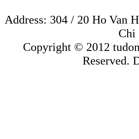
Khách sạn Canary Resort
Bệnh Viện Bình An
Address: 304 / 20 Ho Van H
Chi
Copyright © 2012 tudon
Reserved. 