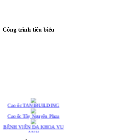
Công trình tiêu biểu
Cao ốc TANIBUILDING
Cao ốc Tây Nguyên Plaza
BỆNH VIỆN ÐA KHOA VU
ANH