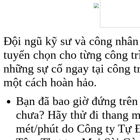
KHÁCH SẠN KIẾN VÀNG
KHÁCH SẠN BIỂN ÐEN
KHÁCH SẠN HOÀNG
LIÊN
Đội ngũ kỹ sư và công nhân
KHÁCH SẠN ỐC ĐẢO
tuyển chọn cho từng công tr
ILA Việt Nam
Kem Bạnh Đằng
những sự cố ngay tại công t
Khách Sạn Kim Linh
một cách hoàn hảo.
Khách sạn nhật hạ
Trường Cao Đẳng Công
Bạn đã bao giờ đứng trên 
Nghiệp 4
chưa? Hãy thử đi thang m
Chung cu cao cấp 41 Bis
Chung cu cao cấp Cửu Long
mét/phút do Công ty Tự Ð
Khách sạn Hồng Ngọc